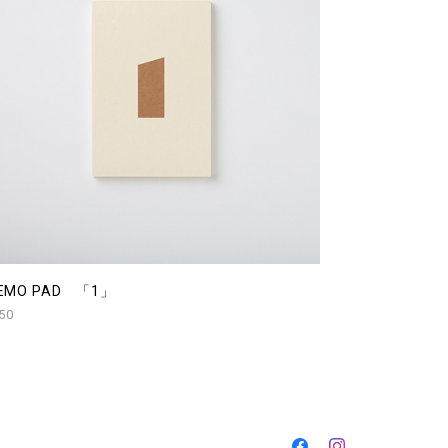
EMO PAD 「1」
50