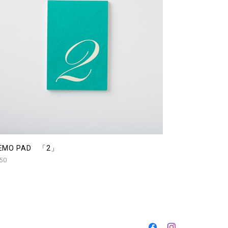
EMO PAD 「2」
50