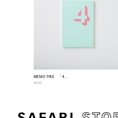
MEMO PAD 「4」
¥550