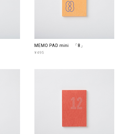
MEMO PAD mini 「8」
¥495