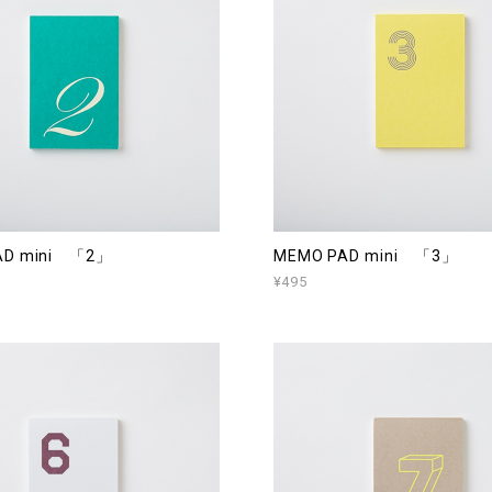
AD mini 「2」
MEMO PAD mini 「3」
¥495