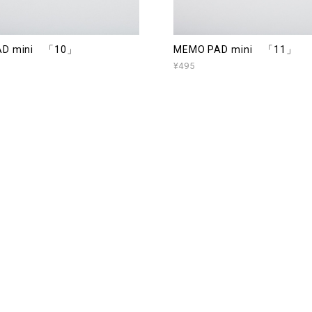
AD mini 「10」
MEMO PAD mini 「11」
¥495